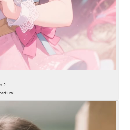
s 2
peržiūrai