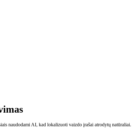
avimas
iais naudodami AI, kad lokalizuoti vaizdo įrašai atrodytų natūraliai.