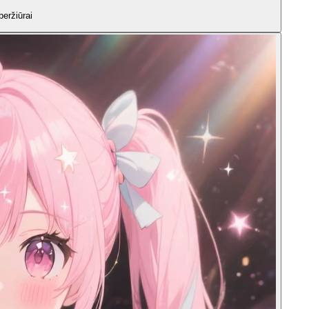
peržiūrai