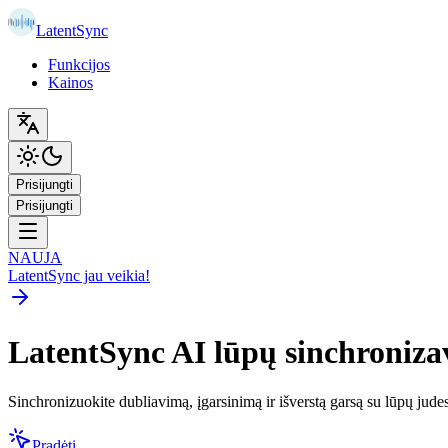
LatentSync
Funkcijos
Kainos
Prisijungti
Prisijungti
NAUJA
LatentSync jau veikia!
LatentSync AI lūpų sinchroniz
Sinchronizuokite dubliavimą, įgarsinimą ir išverstą garsą su lūpų judes
Pradėti