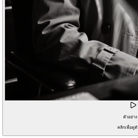
ตัวอย่าง
คลิกเพื่อดูต