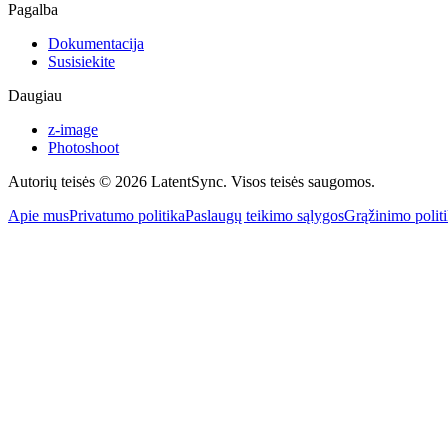
Pagalba
Dokumentacija
Susisiekite
Daugiau
z-image
Photoshoot
Autorių teisės © 2026 LatentSync. Visos teisės saugomos.
Apie mus
Privatumo politika
Paslaugų teikimo sąlygos
Grąžinimo polit