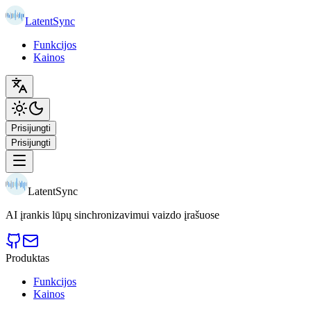
LatentSync
Funkcijos
Kainos
Prisijungti
Prisijungti
LatentSync
AI įrankis lūpų sinchronizavimui vaizdo įrašuose
Produktas
Funkcijos
Kainos