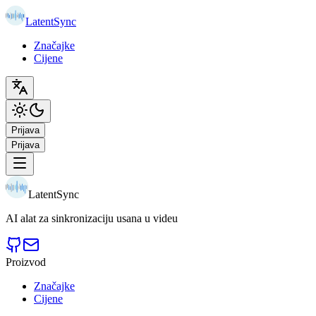
LatentSync
Značajke
Cijene
Prijava
Prijava
LatentSync
AI alat za sinkronizaciju usana u videu
Proizvod
Značajke
Cijene