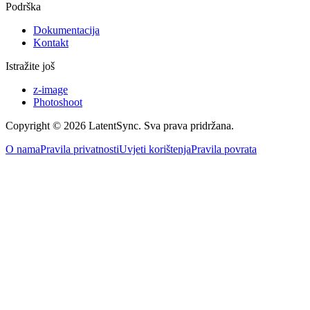
Podrška
Dokumentacija
Kontakt
Istražite još
z-image
Photoshoot
Copyright © 2026 LatentSync. Sva prava pridržana.
O nama
Pravila privatnosti
Uvjeti korištenja
Pravila povrata