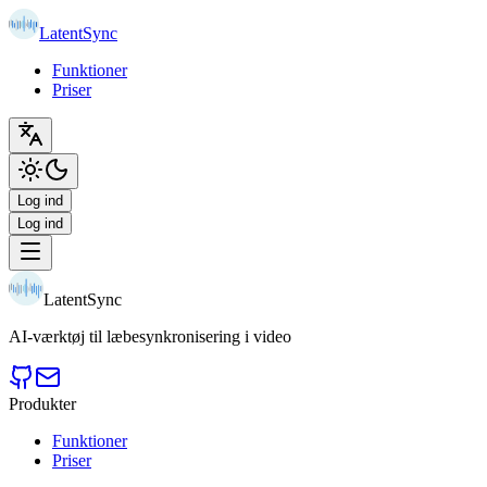
LatentSync
Funktioner
Priser
Log ind
Log ind
LatentSync
AI-værktøj til læbesynkronisering i video
Produkter
Funktioner
Priser